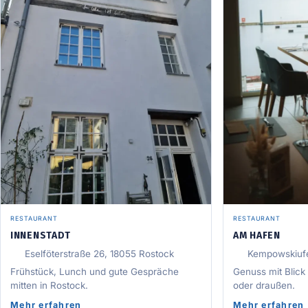
RESTAURANT
RESTAURANT
INNENSTADT
AM HAFEN
Eselföterstraße 26, 18055 Rostock
Kempowskiufe
Frühstück, Lunch und gute Gespräche
Genuss mit Blick
mitten in Rostock.
oder draußen.
Mehr erfahren
Mehr erfahren