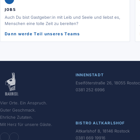
JOBS
Auch Du bist Gastgeber:in mit Leib und Seele und liebst es,
Menschen eine tolle Zeit zu bereiten?
Dann werde Teil unseres Teams
INNENSTADT
Eselföterstraße 26, 18055 Rosto
0381 252 6996
Vier Orte. Ein Anspruch.
Guter Geschmack.
Ehrliche Zutaten.
BISTRO ALTKARLSHOF
Mit Herz für unsere Gäste.
Altkarlshof 8, 18146 Rostock
0381 669 19916