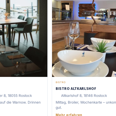
BISTRO
BISTRO ALTKARLSHOF
r 8, 18055 Rostock
Altkarlshof 8, 18146 Rostock
 auf die Warnow. Drinnen
Mittag, Broiler, Wochenkarte – unkom
gut.
Mehr erfahren