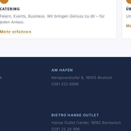
CATERING
ÜB
Feiern, Events, Business. Wir bringen Genuss zu dir – für
Un
jeden Anlass.
Me
Mehr erfahren
AM HAFEN
ck
Kempowskiufer 8, 18055 Rostock
0381 252 6996
BISTRO HANSE OUTLET
Hanse Outlet Center, 18182 Bentwisch
0381 25 26 996